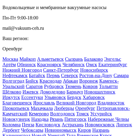
Водокольцевые и мембранные вакуумные насосы
Пн-Пт 9:00-18:00
mail@vakuum-ceh.ru
Ваш регион:
Оренбург
Москва
Майкоп
Альметьевск
Сызрань
Балаково
Энгельс
Артём
Обнинск
Красноярск
Челябинск
Омск
Екатеринбург
Нижний Новгород
Санкт-Петербург
Новосибирск
Нефтекамск
Батайск
Пермь
Северск
Ростов-на-Дону
Самара
Волгоград
Бийск
Краснодар
Абакан
Воронеж
Каменск-
Уральский
Саратов
Рубцовск
Тюмень
Ковров
Тольятти
Щёлково
Ижевск
Домодедово
Барнаул
Новошахтинск
Иркутск
Ессентуки
Ульяновск
Бердск
Хабаровск
Благовещенск
Ярославль
Великий Новгород
Владивосток
Прокопьевск
Махачкала
Люберцы
Оренбург
Петропавловск-
Камчатский
Кемерово
Волгодонск
Томск
Уссурийск
Новокузнецк
Находка
Рязань
Пятигорск
Набережные Челны
Коломна
Пенза
Кисловодск
Астрахань
Новомосковск
Липецк
Дербент
Чебоксары
Невинномысск
Киров
Назрань
Калининград
Новый Уренгой
Тула
Раменское
Курск