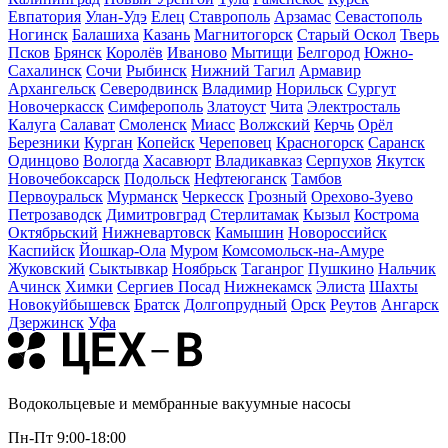
Евпатория
Улан-Удэ
Елец
Ставрополь
Арзамас
Севастополь
Ногинск
Балашиха
Казань
Магнитогорск
Старый Оскол
Тверь
Псков
Брянск
Королёв
Иваново
Мытищи
Белгород
Южно-
Сахалинск
Сочи
Рыбинск
Нижний Тагил
Армавир
Архангельск
Северодвинск
Владимир
Норильск
Сургут
Новочеркасск
Симферополь
Златоуст
Чита
Электросталь
Калуга
Салават
Смоленск
Миасс
Волжский
Керчь
Орёл
Березники
Курган
Копейск
Череповец
Красногорск
Саранск
Одинцово
Вологда
Хасавюрт
Владикавказ
Серпухов
Якутск
Новочебоксарск
Подольск
Нефтеюганск
Тамбов
Первоуральск
Мурманск
Черкесск
Грозный
Орехово-Зуево
Петрозаводск
Димитровград
Стерлитамак
Кызыл
Кострома
Октябрьский
Нижневартовск
Камышин
Новороссийск
Каспийск
Йошкар-Ола
Муром
Комсомольск-на-Амуре
Жуковский
Сыктывкар
Ноябрьск
Таганрог
Пушкино
Нальчик
Ачинск
Химки
Сергиев Посад
Нижнекамск
Элиста
Шахты
Новокуйбышевск
Братск
Долгопрудный
Орск
Реутов
Ангарск
Дзержинск
Уфа
Водокольцевые и мембранные вакуумные насосы
Пн-Пт 9:00-18:00